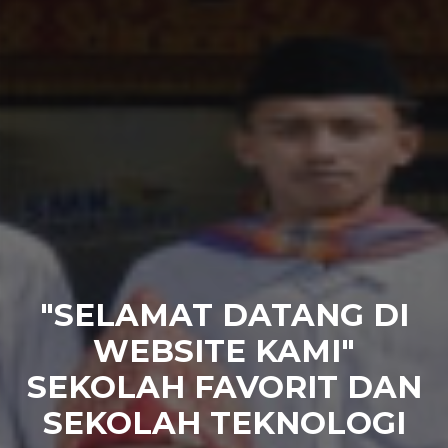
SEKOLAH
 DATANG DI
DUKUNG
E KAMI"
BENGKEL
AVORIT DAN
YANG MEG
TEKNOLOGI
Fasilitas gedung y